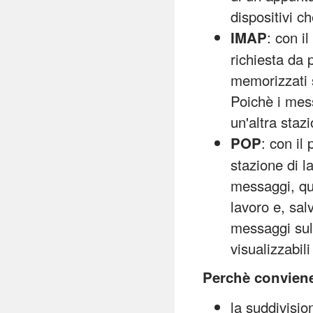
dispositivi c
: con i
IMAP
richiesta da 
memorizzati s
Poichè i mes
un'altra stazi
: con il
POP
stazione di la
messaggi, que
lavoro e, sal
messaggi sul 
visualizzabil
Perchè conviene
la suddivision