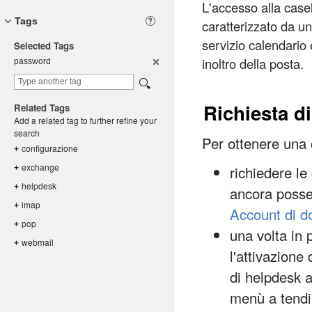
L'accesso alla casel
Tags
caratterizzato da u
servizio calendario 
Selected Tags
inoltro della posta.
password
Richiesta di
Related Tags
Add a related tag to further refine your
search
Per ottenere una 
configuraz
ione
+
exchange
richiedere le
+
helpdesk
+
ancora posse
imap
+
Account di d
pop
+
una volta in 
webmail
+
l'attivazione
di helpdesk a
menù a tendin