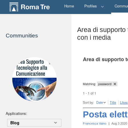
Home
Profiles
Commun
Area di supporto 
Communities
con i media
Area di supporto t
Matching:
password
1 - 1 of 1
Sort by:
Date
Title
Likes
Posta elet
Applications:
Blog
Francesca Vaino
|
Aug 3 2020