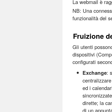
La webmail è ragg
NB: Una connessio
funzionalità del s
Fruizione de
Gli utenti possono
dispositivi (Comp
configurati secon
: 
Exchange
centralizzare
ed i calendar
sincronizzate
dirette; la c
di un appunt