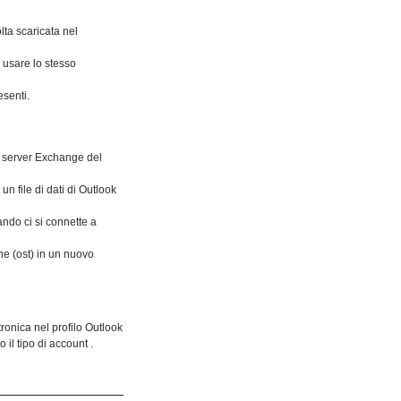
lta scaricata nel
 usare lo stesso
esenti.
l server Exchange del
n file di dati di Outlook
ndo ci si connette a
ine (ost) in un nuovo
tronica nel profilo Outlook
il tipo di account .