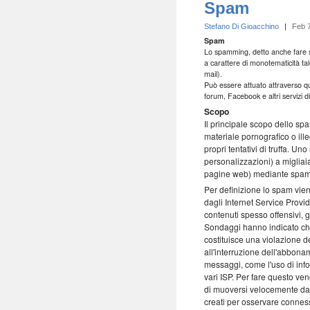
Spam
Stefano Di Gioacchino
|
Feb 
Spam
Lo spamming, detto anche fare sp
a carattere di monotematicità ta
mail).
Può essere attuato attraverso qu
forum, Facebook e altri servizi di
Scopo
Il principale scopo dello sp
materiale pornografico o ille
propri tentativi di truffa. 
personalizzazioni) a migliaia
pagine web) mediante spambo
Per definizione lo spam vie
dagli Internet Service Provid
contenuti spesso offensivi, g
Sondaggi hanno indicato che 
costituisce una violazione de
all'interruzione dell'abbona
messaggi, come l'uso di info
vari ISP. Per fare questo ve
di muoversi velocemente da 
creati per osservare conness