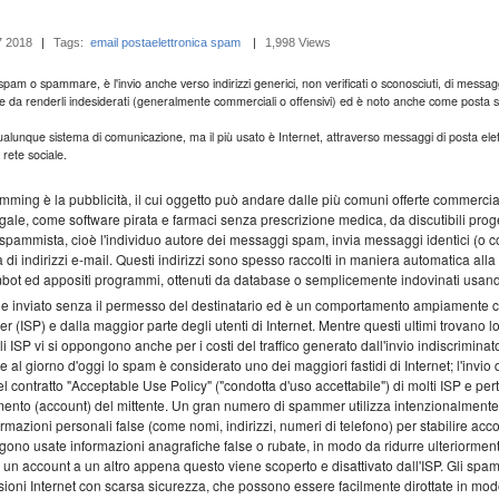
7 2018
|
Tags:
email
postaelettronica
spam
‎
|
1,998 Views
am o spammare, è l'invio anche verso indirizzi generici, non verificati o sconosciuti, di messagg
le da renderli indesiderati (generalmente commerciali o offensivi) ed è noto anche come posta s
alunque sistema di comunicazione, ma il più usato è Internet, attraverso messaggi di posta elet
 rete sociale.
amming è la pubblicità, il cui oggetto può andare dalle più comuni offerte commercial
gale, come software pirata e farmaci senza prescrizione medica, da discutibili proget
Uno spammista, cioè l'individuo autore dei messaggi spam, invia messaggi identici (o
 di indirizzi e-mail. Questi indirizzi sono spesso raccolti in maniera automatica alla r
t ed appositi programmi, ottenuti da database o semplicemente indovinati usando
ne inviato senza il permesso del destinatario ed è un comportamento ampiamente c
er (ISP) e dalla maggior parte degli utenti di Internet. Mentre questi ultimi trovano 
li ISP vi si oppongono anche per i costi del traffico generato dall'invio indiscriminat
al giorno d'oggi lo spam è considerato uno dei maggiori fastidi di Internet; l'invio
l contratto "Acceptable Use Policy" ("condotta d'uso accettabile") di molti ISP e pe
mento (account) del mittente. Un gran numero di spammer utilizza intenzionalmente l
rmazioni personali false (come nomi, indirizzi, numeri di telefono) per stabilire acc
ngono usate informazioni anagrafiche false o rubate, in modo da ridurre ulteriorment
un account a un altro appena questo viene scoperto e disattivato dall'ISP. Gli spa
ioni Internet con scarsa sicurezza, che possono essere facilmente dirottate in mod