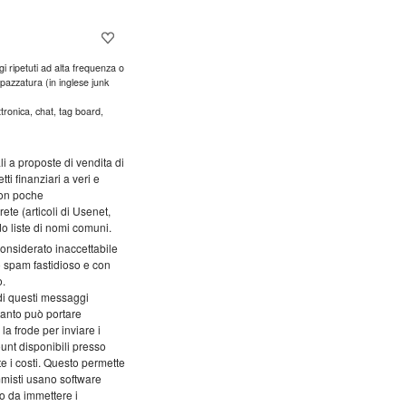
i ripetuti ad alta frequenza o
pazzatura (in inglese junk
tronica, chat, tag board,
i a proposte di vendita di
ti finanziari a veri e
 con poche
ete (articoli di Usenet,
 liste di nomi comuni.
onsiderato inaccettabile
lo spam fastidioso e con
o.
 di questi messaggi
rtanto può portare
a frode per inviare i
ount disponibili presso
e i costi. Questo permette
mmisti usano software
o da immettere i