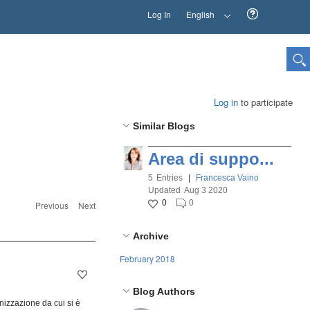
Log In
English
Log in
to participate
Similar Blogs
Area di suppo...
5
Entries
|
Francesca Vaino
Updated
Aug 3 2020
0
0
Previous
Next
Archive
February 2018
Blog Authors
anizzazione da cui si è