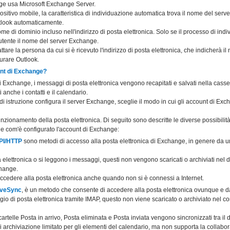
nge usa Microsoft Exchange Server.
sitivo mobile, la caratteristica di individuazione automatica trova il nome del serve
tlook automaticamente.
nome di dominio incluso nell'indirizzo di posta elettronica. Solo se il processo di in
'utente il nome del server Exchange.
tare la persona da cui si è ricevuto l'indirizzo di posta elettronica, che indicherà i
urare Outlook.
nt di Exchange?
Exchange, i messaggi di posta elettronica vengono recapitati e salvati nella casset
anche i contatti e il calendario.
o di istruzione configura il server Exchange, sceglie il modo in cui gli account di E
unzionamento della posta elettronica. Di seguito sono descritte le diverse possibilit
one com'è configurato l'account di Exchange:
PI/HTTP
sono metodi di accesso alla posta elettronica di Exchange, in genere da un 
elettronica o si leggono i messaggi, questi non vengono scaricati o archiviati nel 
change.
cedere alla posta elettronica anche quando non si è connessi a Internet.
iveSync
, è un metodo che consente di accedere alla posta elettronica ovunque e d
 di posta elettronica tramite IMAP, questo non viene scaricato o archiviato nel co
telle Posta in arrivo, Posta eliminata e Posta inviata vengono sincronizzati tra il di
archiviazione limitato per gli elementi del calendario, ma non supporta la collabo