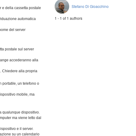
Stefano Di Gioacchino
r e della cassetta postale
1 - 1 of 1 authors
dividuazione automatica
l nome del server
ta postale sul server
xchange accederanno alla
à. Chiedere alla propria
portatile, un telefono o
dispositivo mobile, ma
a qualunque dispositivo.
mputer ma viene letto dal
spositivo e il server.
razione su un calendario