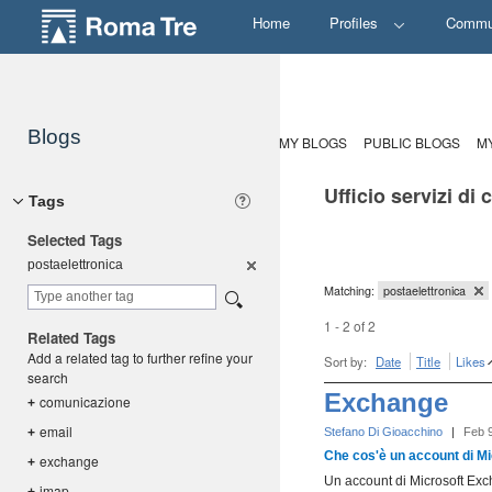
Home
Profiles
Commu
Blogs
MY BLOGS
PUBLIC BLOGS
M
Ufficio servizi di
Tags
Selected Tags
postaelett
ronica
Matching:
postaelettronica
1 - 2 of 2
Related Tags
Add a related tag to further refine your
Sort by:
Date
Title
Likes
search
Exchange
comunicazi
one
+
email
+
Stefano Di Gioacchino
|
Feb 
Che cos'è un account di M
exchange
+
Un account di Microsoft Excha
imap