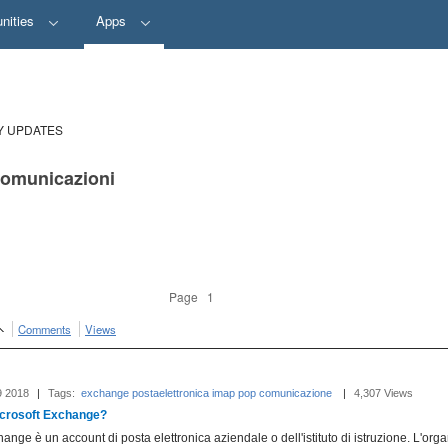
nities
Apps
Y UPDATES
 comunicazioni
Page 1
Comments
Views
9 2018
|
Tags:
exchange
postaelettronica
imap
pop
comunicazione
‎
|
4,307 Views
icrosoft Exchange?
nge è un account di posta elettronica aziendale o dell'istituto di istruzione. L'org