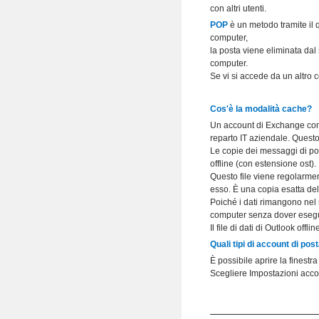
con altri utenti.
POP
è un metodo tramite il 
computer,
la posta viene eliminata dal
computer.
Se vi si accede da un altro 
Cos'è la modalità cache?
Un account di Exchange cons
reparto IT aziendale. Questo
Le copie dei messaggi di pos
offline (con estensione ost).
Questo file viene regolarmen
esso. È una copia esatta de
Poiché i dati rimangono nel s
computer senza dover eseguir
Il file di dati di Outlook off
Quali tipi di account di pos
È possibile aprire la finestr
Scegliere Impostazioni accou