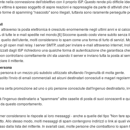
 nella connessione dell'obiettivo con il proprio ISP. Questo rende più difficile iden
 vittima è spesso soggetto di aspre reazioni e rappresaglie da parte di attivisti che
forme di spamming "nascosto" sono illegali, tuttavia sono raramente perseguite pe
il
ttraverso la posta elettronica è cresciuto enormemente negli ultimi anni e si calc
 di tutte le e-mail spedite nel mondo.[6] Siccome questo costo viene subìto senza 
za quello dell'utente, molti considerano lo spam come una forma di furto di servizi. 
gli open mail relay. I server SMTP, usati per inviare e-mail attraverso internet, ino
tilizzati dagli ISP richiedono una qualche forma di autenticazione che garantisca che 
 non controllano correttamente chi sta usando il server e inviano tutta la posta al ser
iare il mittente.
persona
ersona è un mezzo più subdolo utilizzato sfruttando l'ingenuità di molta gente.
 solito l'invio di email commerciali ad alcuni destinatari conosciuti e magari regolarm
 una certa promozione ad uno o più persone conosciute dall'ingenuo destinatario, i
 l'ingenuo destinatario a "spammare" altre caselle di posta di suoi conoscenti e q
à da questo comportamento.
er considerano le risposte ai loro messaggi - anche a quelle del tipo "Non fare 
letto. Allo stesso modo, molti messaggi di spam contengono indirizzi o link ai quali vie
sso dalla lista del mittente. In svariati casi, molte persone che combattono lo spam 