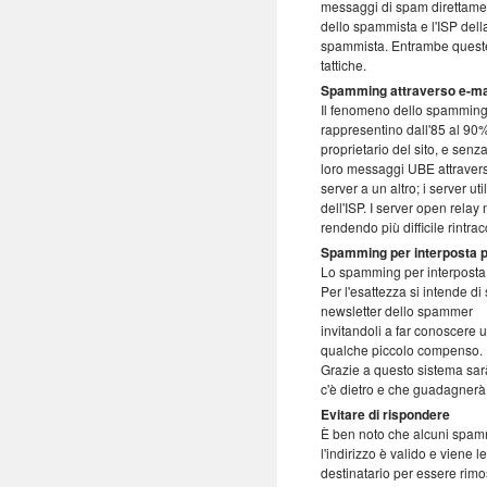
messaggi di spam direttamente
dello spammista e l'ISP della
spammista. Entrambe queste 
tattiche.
Spamming attraverso e-ma
Il fenomeno dello spamming a
rappresentino dall'85 al 90%
proprietario del sito, e sen
loro messaggi UBE attraverso 
server a un altro; i server u
dell'ISP. I server open relay
rendendo più difficile rintracc
Spamming per interposta 
Lo spamming per interposta p
Per l'esattezza si intende di
newsletter dello spammer
invitandoli a far conoscere
qualche piccolo compenso.
Grazie a questo sistema sarà
c'è dietro e che guadagner
Evitare di rispondere
È ben noto che alcuni spamm
l'indirizzo è valido e viene 
destinatario per essere rimo