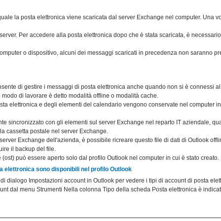
quale la posta elettronica viene scaricata dal server Exchange nel computer. Una vo
 server. Per accedere alla posta elettronica dopo che è stata scaricata, è necessario
computer o dispositivo, alcuni dei messaggi scaricati in precedenza non saranno pr
ente di gestire i messaggi di posta elettronica anche quando non si è connessi a
 modo di lavorare è detto modalità offline o modalità cache.
ta elettronica e degli elementi del calendario vengono conservate nel computer in u
te sincronizzato con gli elementi sul server Exchange nel reparto IT aziendale, qua
lla cassetta postale nel server Exchange.
erver Exchange dell'azienda, è possibile ricreare questo file di dati di Outlook offl
e il backup del file.
line (ost) può essere aperto solo dal profilo Outlook nel computer in cui è stato creato.
ta elettronica sono disponibili nel profilo Outlook
a di dialogo Impostazioni account in Outlook per vedere i tipi di account di posta elet
nt dal menu Strumenti Nella colonna Tipo della scheda Posta elettronica è indicato 