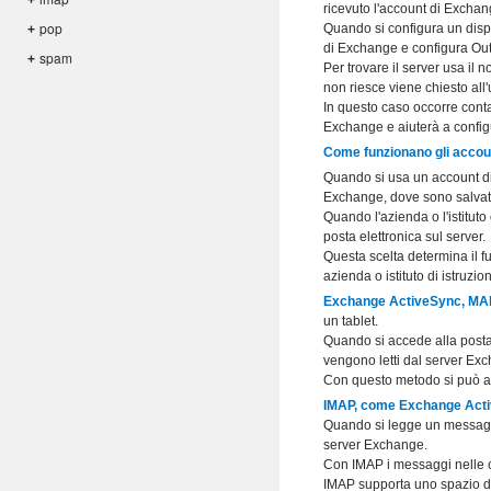
+
ricevuto l'account di Excha
pop
Quando si configura un dispo
+
di Exchange e configura Ou
spam
+
Per trovare il server usa il 
non riesce viene chiesto all
In questo caso occorre contat
Exchange e aiuterà a config
Come funzionano gli accou
Quando si usa un account di 
Exchange, dove sono salvati 
Quando l'azienda o l'istitut
posta elettronica sul server.
Questa scelta determina il f
azienda o istituto di istruzi
Exchange ActiveSync, MA
un tablet.
Quando si accede alla posta 
vengono letti dal server Ex
Con questo metodo si può ac
IMAP, come Exchange Act
Quando si legge un messaggio
server Exchange.
Con IMAP i messaggi nelle car
IMAP supporta uno spazio di 