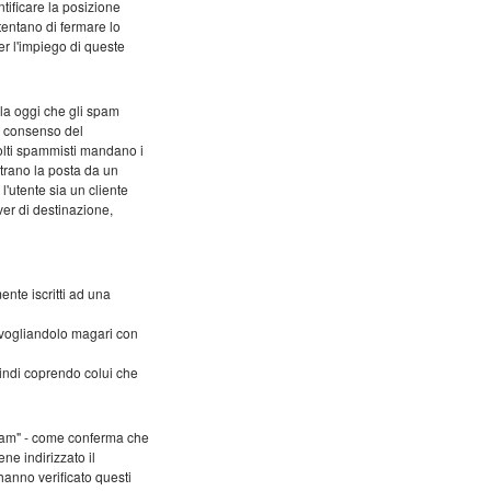
tificare la posizione
 tentano di fermare lo
r l'impiego di queste
ola oggi che gli spam
il consenso del
Molti spammisti mandano i
ltrano la posta da un
l'utente sia un cliente
ver di destinazione,
ente iscritti ad una
nvogliandolo magari con
uindi coprendo colui che
spam" - come conferma che
ne indirizzato il
hanno verificato questi