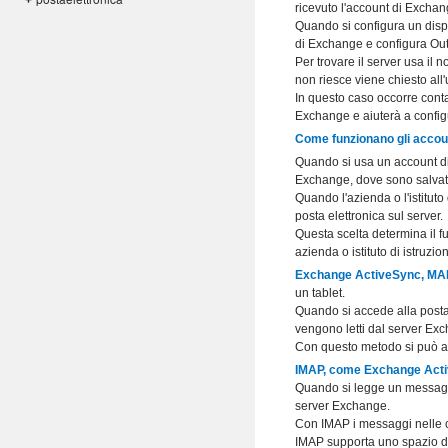
+
ricevuto l'account di Excha
Quando si configura un dispo
di Exchange e configura Ou
Per trovare il server usa il 
non riesce viene chiesto all
In questo caso occorre contat
Exchange e aiuterà a config
Come funzionano gli accou
Quando si usa un account di 
Exchange, dove sono salvati 
Quando l'azienda o l'istitut
posta elettronica sul server.
Questa scelta determina il f
azienda o istituto di istruzi
Exchange ActiveSync, MA
un tablet.
Quando si accede alla posta 
vengono letti dal server Ex
Con questo metodo si può ac
IMAP, come Exchange Act
Quando si legge un messaggio
server Exchange.
Con IMAP i messaggi nelle car
IMAP supporta uno spazio di 