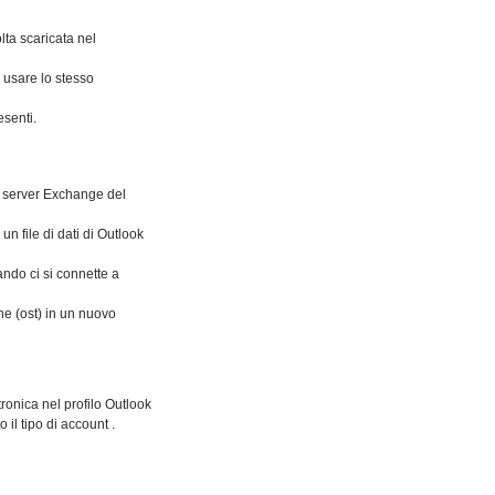
lta scaricata nel
 usare lo stesso
esenti.
l server Exchange del
n file di dati di Outlook
ndo ci si connette a
ine (ost) in un nuovo
tronica nel profilo Outlook
il tipo di account .