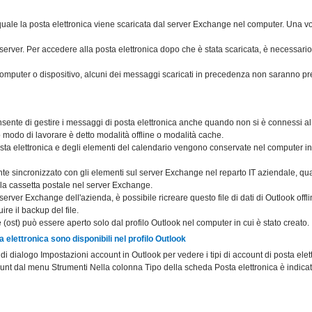
quale la posta elettronica viene scaricata dal server Exchange nel computer. Una vo
 server. Per accedere alla posta elettronica dopo che è stata scaricata, è necessario
computer o dispositivo, alcuni dei messaggi scaricati in precedenza non saranno pr
ente di gestire i messaggi di posta elettronica anche quando non si è connessi a
 modo di lavorare è detto modalità offline o modalità cache.
ta elettronica e degli elementi del calendario vengono conservate nel computer in u
te sincronizzato con gli elementi sul server Exchange nel reparto IT aziendale, qua
lla cassetta postale nel server Exchange.
erver Exchange dell'azienda, è possibile ricreare questo file di dati di Outlook offl
e il backup del file.
line (ost) può essere aperto solo dal profilo Outlook nel computer in cui è stato creato.
ta elettronica sono disponibili nel profilo Outlook
a di dialogo Impostazioni account in Outlook per vedere i tipi di account di posta elet
nt dal menu Strumenti Nella colonna Tipo della scheda Posta elettronica è indicato 