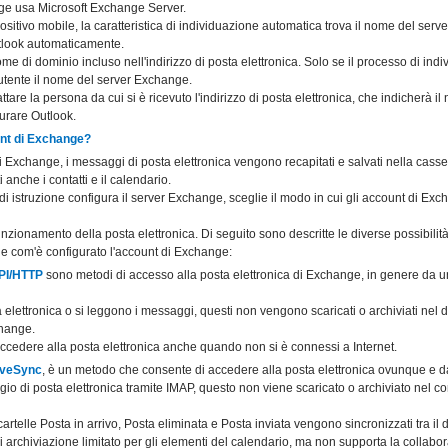
nge usa Microsoft Exchange Server.
sitivo mobile, la caratteristica di individuazione automatica trova il nome del serve
tlook automaticamente.
nome di dominio incluso nell'indirizzo di posta elettronica. Solo se il processo di in
'utente il nome del server Exchange.
tare la persona da cui si è ricevuto l'indirizzo di posta elettronica, che indicherà i
urare Outlook.
nt di Exchange?
Exchange, i messaggi di posta elettronica vengono recapitati e salvati nella casset
anche i contatti e il calendario.
o di istruzione configura il server Exchange, sceglie il modo in cui gli account di E
unzionamento della posta elettronica. Di seguito sono descritte le diverse possibilit
one com'è configurato l'account di Exchange:
PI/HTTP
sono metodi di accesso alla posta elettronica di Exchange, in genere da un 
elettronica o si leggono i messaggi, questi non vengono scaricati o archiviati nel 
change.
cedere alla posta elettronica anche quando non si è connessi a Internet.
iveSync
, è un metodo che consente di accedere alla posta elettronica ovunque e d
 di posta elettronica tramite IMAP, questo non viene scaricato o archiviato nel co
telle Posta in arrivo, Posta eliminata e Posta inviata vengono sincronizzati tra il di
archiviazione limitato per gli elementi del calendario, ma non supporta la collabo