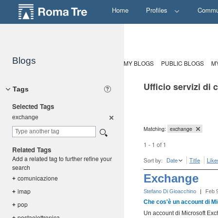
Home
Profiles
Commu
Blogs
MY BLOGS
PUBLIC BLOGS
M
Ufficio servizi di
Tags
Selected Tags
exchange
Matching:
exchange
1 - 1 of 1
Related Tags
Add a related tag to further refine your
Sort by:
Date
Title
Like
search
Exchange
comunicazi
one
+
imap
+
Stefano Di Gioacchino
|
Feb 
Che cos'è un account di M
pop
+
Un account di Microsoft Excha
postaelett
ronica