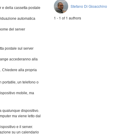
Stefano Di Gioacchino
r e della cassetta postale
1 - 1 of 1 authors
dividuazione automatica
l nome del server
ta postale sul server
xchange accederanno alla
à. Chiedere alla propria
portatile, un telefono o
dispositivo mobile, ma
a qualunque dispositivo.
mputer ma viene letto dal
spositivo e il server.
razione su un calendario