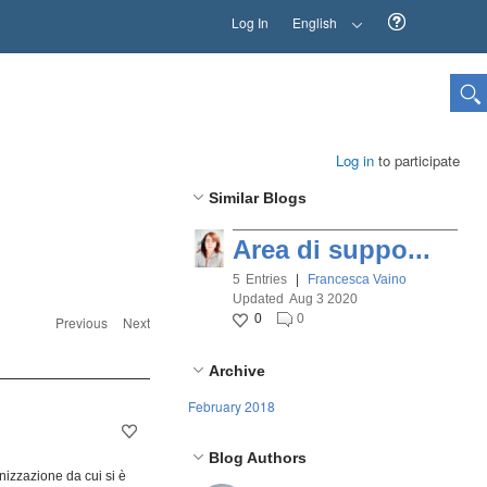
Log In
English
Log in
to participate
Similar Blogs
Area di suppo...
5
Entries
|
Francesca Vaino
Updated
Aug 3 2020
0
0
Previous
Next
Archive
February 2018
Blog Authors
anizzazione da cui si è