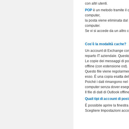
con altri utenti.
POP
è un metodo tramite il 
computer,
la posta viene eliminata dal
computer.
Se vi si accede da un altro 
Cos'è la modalità cache?
Un account di Exchange cons
reparto IT aziendale. Questo
Le copie dei messaggi di pos
offline (con estensione ost).
Questo file viene regolarmen
esso. È una copia esatta de
Poiché i dati rimangono nel s
computer senza dover eseguir
Il file di dati di Outlook off
Quali tipi di account di pos
È possibile aprire la finestr
Scegliere Impostazioni accou