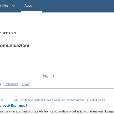
nities
Apps
Y UPDATES
 comunicazioni
Page 1
s
Comments
Views
9 2018
|
Tags:
exchange
postaelettronica
imap
pop
comunicazione
‎
|
4,314 Views
icrosoft Exchange?
nge è un account di posta elettronica aziendale o dell'istituto di istruzione. L'org