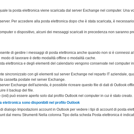
quale la posta elettronica viene scaricata dal server Exchange nel computer. Una vo
 server. Per accedere alla posta elettronica dopo che è stata scaricata, è necessario
computer o dispositivo, alcuni dei messaggi scaricati in precedenza non saranno pr
ente di gestire i messaggi di posta elettronica anche quando non si è connessi a
 modo di lavorare è detto modalità offline o modalità cache.
ta elettronica e degli elementi del calendario vengono conservate nel computer in u
te sincronizzato con gli elementi sul server Exchange nel reparto IT aziendale, qua
lla cassetta postale nel server Exchange.
erver Exchange dell'azienda, è possibile ricreare questo file di dati di Outlook offl
e il backup del file.
line (ost) può essere aperto solo dal profilo Outlook nel computer in cui è stato creato.
ta elettronica sono disponibili nel profilo Outlook
a di dialogo Impostazioni account in Outlook per vedere i tipi di account di posta elet
nt dal menu Strumenti Nella colonna Tipo della scheda Posta elettronica è indicato 