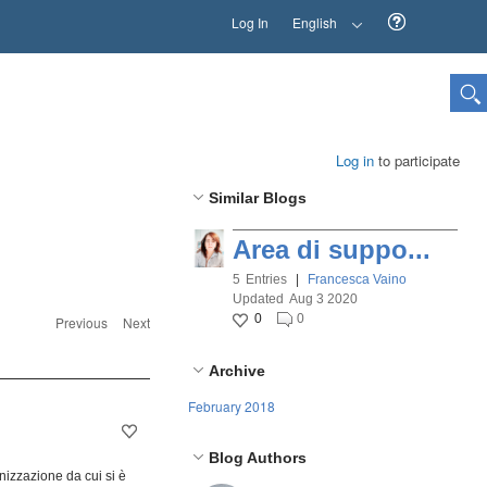
Log In
English
Log in
to participate
Similar Blogs
Area di suppo...
5
Entries
|
Francesca Vaino
Updated
Aug 3 2020
0
0
Previous
Next
Archive
February 2018
Blog Authors
anizzazione da cui si è