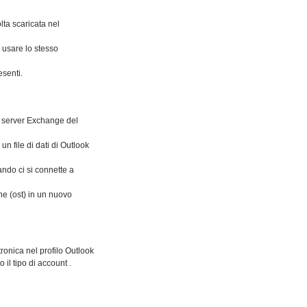
lta scaricata nel
 usare lo stesso
esenti.
l server Exchange del
n file di dati di Outlook
ndo ci si connette a
ine (ost) in un nuovo
tronica nel profilo Outlook
il tipo di account .