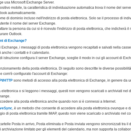
nge usa Microsoft Exchange Server.
sitivo mobile, la caratteristica di individuazione automatica trova il nome del serve
tlook automaticamente.
nome di dominio incluso nell'indirizzo di posta elettronica. Solo se il processo di in
'utente il nome del server Exchange.
tare la persona da cui si è ricevuto l'indirizzo di posta elettronica, che indicherà i
urare Outlook.
nt di Exchange?
Exchange, i messaggi di posta elettronica vengono recapitati e salvati nella casset
anche i contatti e il calendario.
o di istruzione configura il server Exchange, sceglie il modo in cui gli account di E
unzionamento della posta elettronica. Di seguito sono descritte le diverse possibilit
one com'è configurato l'account di Exchange:
PI/HTTP
sono metodi di accesso alla posta elettronica di Exchange, in genere da un 
elettronica o si leggono i messaggi, questi non vengono scaricati o archiviati nel 
change.
cedere alla posta elettronica anche quando non si è connessi a Internet.
iveSync
, è un metodo che consente di accedere alla posta elettronica ovunque e d
 di posta elettronica tramite IMAP, questo non viene scaricato o archiviato nel co
telle Posta in arrivo, Posta eliminata e Posta inviata vengono sincronizzati tra il di
archiviazione limitato per gli elementi del calendario, ma non supporta la collabo