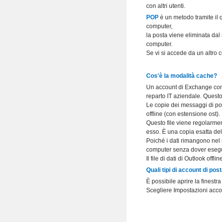
con altri utenti.
POP
è un metodo tramite il 
computer,
la posta viene eliminata dal
computer.
Se vi si accede da un altro 
Cos'è la modalità cache?
Un account di Exchange cons
reparto IT aziendale. Questo
Le copie dei messaggi di pos
offline (con estensione ost).
Questo file viene regolarmen
esso. È una copia esatta de
Poiché i dati rimangono nel s
computer senza dover eseguir
Il file di dati di Outlook off
Quali tipi di account di pos
È possibile aprire la finestr
Scegliere Impostazioni accou