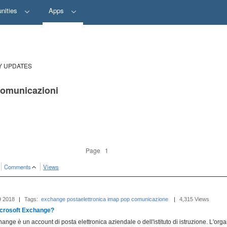
nities
Apps
Y UPDATES
 comunicazioni
Page 1
Comments
Views
9 2018
|
Tags:
exchange
postaelettronica
imap
pop
comunicazione
‎
|
4,315 Views
icrosoft Exchange?
nge è un account di posta elettronica aziendale o dell'istituto di istruzione. L'org