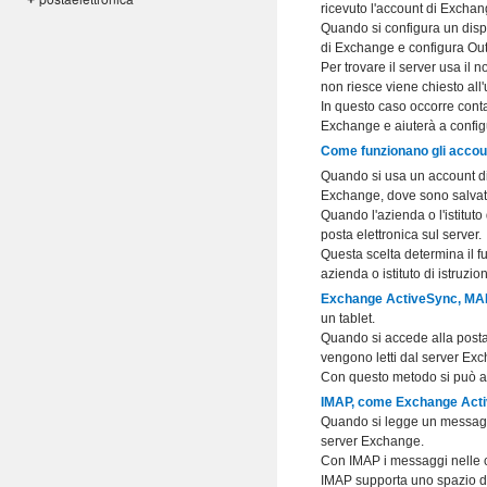
+
ricevuto l'account di Excha
Quando si configura un dispo
di Exchange e configura Ou
Per trovare il server usa il 
non riesce viene chiesto all
In questo caso occorre contat
Exchange e aiuterà a config
Come funzionano gli accou
Quando si usa un account di 
Exchange, dove sono salvati 
Quando l'azienda o l'istitut
posta elettronica sul server.
Questa scelta determina il f
azienda o istituto di istruzi
Exchange ActiveSync, MA
un tablet.
Quando si accede alla posta 
vengono letti dal server Ex
Con questo metodo si può ac
IMAP, come Exchange Act
Quando si legge un messaggio
server Exchange.
Con IMAP i messaggi nelle car
IMAP supporta uno spazio di 