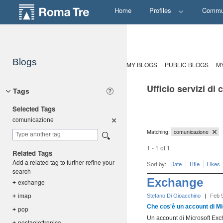
Home
Profiles
Commu
Blogs
MY BLOGS
PUBLIC BLOGS
M
Ufficio servizi di
Tags
Selected Tags
comunicazi
one
Matching:
comunicazione
1 - 1 of 1
Related Tags
Add a related tag to further refine your
Sort by:
Date
Title
Likes
search
Exchange
exchange
+
imap
+
Stefano Di Gioacchino
|
Feb 
Che cos'è un account di M
pop
+
Un account di Microsoft Excha
postaelett
ronica