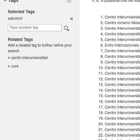
n. b.: è possibile che nel fr
Tags
Selected Tags
Centro Interuniversit
adesioni
Centro romeno italian
Centro Interuniversit
Centro Interuniversit
Related Tags
Centro Interuniversit
Add a related tag to further refine your
Entro Internazionale p
search
Centro Interuniversit
Centro Interuniversit
centri-int
eruniversi
tari
+
Centro Interuniversit
ucre
+
Centro Interuniversita
Centro Interuniversit
Centro Interuniversit
Centro Interuniversi
Centro Interuniversit
Centro Interuniversita
Centro Interuniversi
Centro Interuniversi
Centro Interuniversit
Centro Interuniversi
Centro Interuniversi
Centro Interuniversi
Centro Interunivers