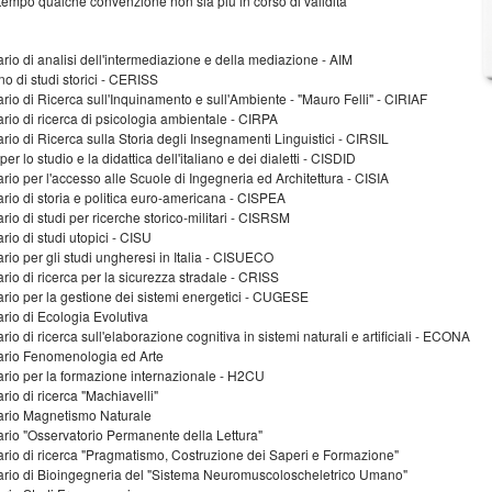
attempo qualche convenzione non sia più in corso di validità
ario di analisi dell'intermediazione e della mediazione - AIM
o di studi storici - CERISS
ario di Ricerca sull'Inquinamento e sull'Ambiente - "Mauro Felli" - CIRIAF
ario di ricerca di psicologia ambientale - CIRPA
ario di Ricerca sulla Storia degli Insegnamenti Linguistici - CIRSIL
er lo studio e la didattica dell'italiano e dei dialetti - CISDID
ario per l'accesso alle Scuole di Ingegneria ed Architettura - CISIA
ario di storia e politica euro-americana - CISPEA
ario di studi per ricerche storico-militari - CISRSM
rio di studi utopici - CISU
ario per gli studi ungheresi in Italia - CISUECO
ario di ricerca per la sicurezza stradale - CRISS
tario per la gestione dei sistemi energetici - CUGESE
ario di Ecologia Evolutiva
rio di ricerca sull'elaborazione cognitiva in sistemi naturali e artificiali - ECONA
tario Fenomenologia ed Arte
tario per la formazione internazionale - H2CU
ario di ricerca "Machiavelli"
tario Magnetismo Naturale
tario "Osservatorio Permanente della Lettura"
tario di ricerca "Pragmatismo, Costruzione dei Saperi e Formazione"
itario di Bioingegneria del "Sistema Neuromuscoloscheletrico Umano"