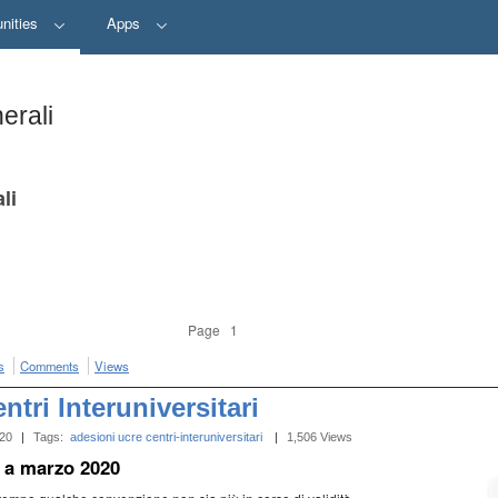
nities
Apps
erali
li
Page 1
s
Comments
Views
ntri Interuniversitari
20
|
Tags:
adesioni
ucre
centri-interuniversitari
‎
|
1,506 Views
 a marzo 2020