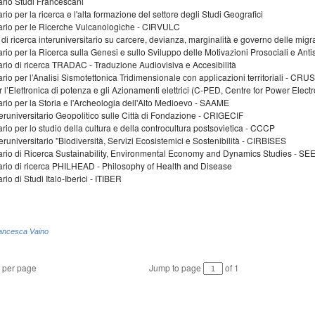
tario Studi Francescani
rio per la ricerca e l'alta formazione del settore degli Studi Geografici
tario per le Ricerche Vulcanologiche - CIRVULC
ro di ricerca interuniversitario su carcere, devianza, marginalità e governo delle migr
ario per la Ricerca sulla Genesi e sullo Sviluppo delle Motivazioni Prosociali e Ant
tario di ricerca TRADAC - Traduzione Audiovisiva e Accesibilità
ario per l’Analisi Sismotettonica Tridimensionale con applicazioni territoriali - CRU
 l’Elettronica di potenza e gli Azionamenti elettrici (C-PED, Centre for Power Elect
ario per la Storia e l'Archeologia dell'Alto Medioevo - SAAME
teruniversitario Geopolitico sulle Città di Fondazione - CRIGECIF
ario per lo studio della cultura e della controcultura postsovietica - CCCP
eruniversitario "Biodiversità, Servizi Ecosistemici e Sostenibilità - CIRBISES
itario di Ricerca Sustainability, Environmental Economy and Dynamics Studies - 
tario di ricerca PHILHEAD - Philosophy of Health and Disease
rio di Studi Italo-Iberici - ITIBER
ancesca Vaino
 per page
Jump to page
of 1