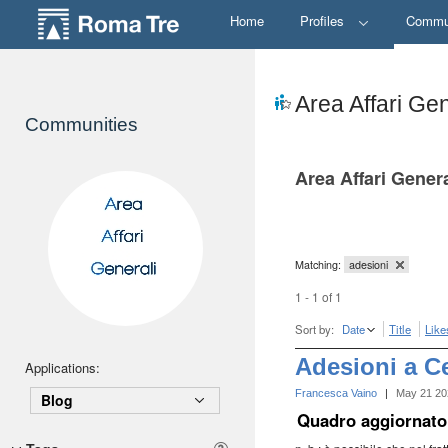
Home
Profiles
Commu
Area Affari Gen
Communities
Area Affari Genera
Matching:
adesioni
1 - 1 of 1
Sort by:
Date
Title
Like
Adesioni a Ce
Applications:
Francesca Vaino
|
May 21 20
Blog
Quadro aggiornato