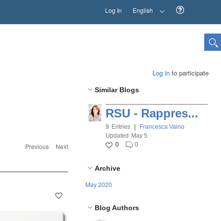
Log In
English
Log in
to participate
Similar Blogs
RSU - Rappres...
9
Entries
|
Francesca Vaino
Updated
May 5
0
0
Previous
Next
Archive
May 2020
Blog Authors