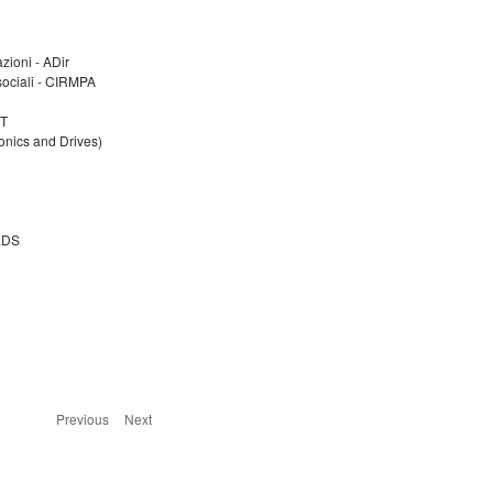
azioni - ADir
isociali - CIRMPA
ST
ronics and Drives)
SEEDS
Previous
Next