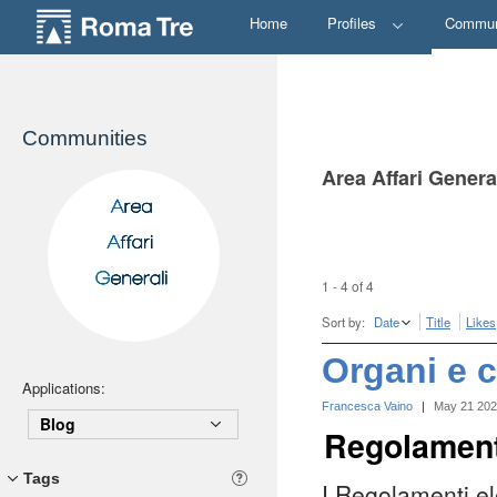
Home
Profiles
Commun
Communities
Area Affari Genera
1 - 4 of 4
Sort by:
Date
Title
Likes
Organi e c
Applications:
Francesca Vaino
|
May 21 20
Blog
Regolamenti
Tags
I Regolamenti el