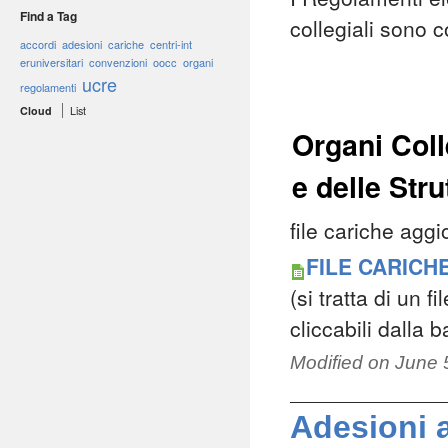
Find a Tag
collegiali sono c
accordi
adesioni
cariche
centri-int
eruniversi
tari
convenzion
i
oocc
organi
ucre
regolament
i
Cloud
List
Organi Coll
e delle Stru
file cariche agg
FILE CARICHE
(si tratta di un f
cliccabili dalla 
Modified on
June 
Adesioni a