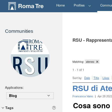
Home
Profiles
Commun
Communities
RSU - Rappresenta
Matching:
ateneo
1 - 1 of 1
Sort by:
Date
Title
Likes
RSU di At
Applications:
Blog
Francesca Vaino
|
Apr 28 202
Cosa sono 
Tags