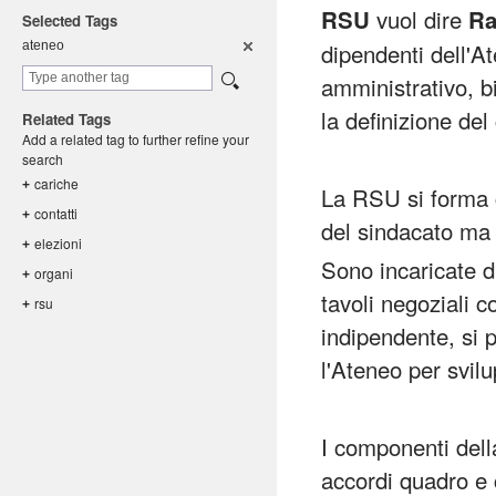
vuol dire
RSU
Ra
Selected Tags
dipendenti dell'At
ateneo
amministrativo, bi
la definizione de
Related Tags
Add a related tag to further refine your
search
cariche
+
La RSU si forma c
contatti
+
del sindacato ma 
elezioni
+
Sono incaricate di
organi
+
tavoli negoziali
rsu
+
indipendente, si
l'Ateneo per svil
I componenti della
accordi quadro e co