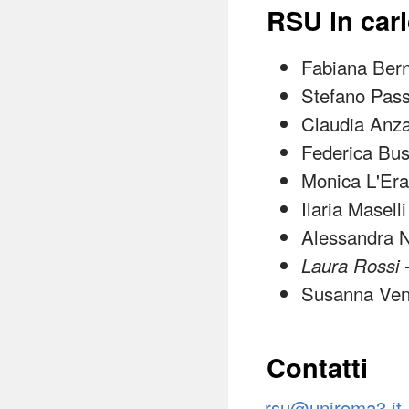
RSU in car
Fabiana Ber
Stefano Pas
Claudia Anza
Federica Bus
Monica L'Era
Ilaria Masell
Alessandra N
Laura Rossi
Susanna Ven
Contatti
rsu@uniroma3.it