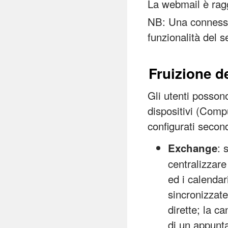
La webmail è ragg
NB: Una connessio
funzionalità del s
Fruizione de
Gli utenti possono
dispositivi (Comp
configurati secon
: 
Exchange
centralizzare
ed i calendar
sincronizzate
dirette; la c
di un appunt