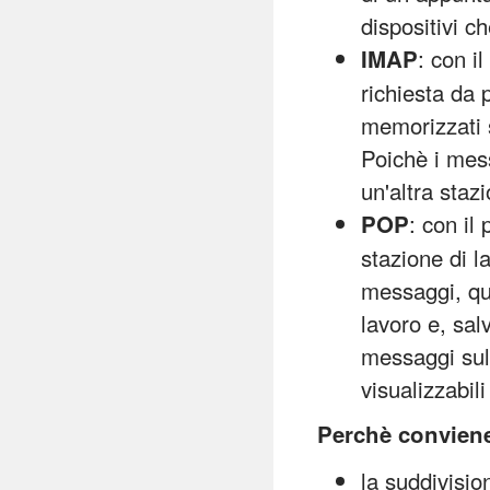
dispositivi c
: con i
IMAP
richiesta da 
memorizzati s
Poichè i mes
un'altra stazi
: con il
POP
stazione di la
messaggi, que
lavoro e, sal
messaggi sul 
visualizzabil
Perchè conviene
la suddivision