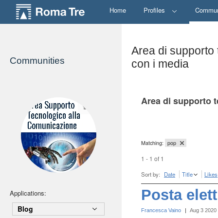
Home
Profiles
Commun
Area di supporto 
Communities
con i media
Area di supporto t
Matching:
pop
1 - 1 of 1
Sort by:
Date
Title
Likes
Posta elet
Applications:
Blog
Francesca Vaino
|
Aug 3 2020