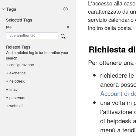
L'accesso alla casel
Tags
caratterizzato da u
servizio calendario 
Selected Tags
inoltro della posta.
pop
Richiesta di
Related Tags
Add a related tag to further refine your
search
Per ottenere una 
configuraz
ione
+
exchange
richiedere le
+
helpdesk
+
ancora posse
imap
+
Account di d
password
+
una volta in 
webmail
+
l'attivazione
di helpdesk a
menù a tendin