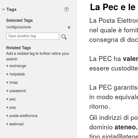
La Pec e le
Tags
La Posta Elettro
Selected Tags
configuraz
ione
nel quale è forni
consegna di doc
Related Tags
Add a related tag to further refine your
La PEC ha
vale
search
exchange
essere custodite
+
helpdesk
+
imap
+
La PEC garantisc
password
+
in modo equival
pec
+
ritorno.
pop
+
Gli indirizzi di p
posta-elet
tronica
+
webmail
+
dominio
ateneo.
tipo
sigla@atene