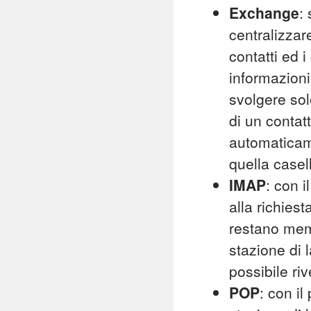
Exchange
:
centralizzar
contatti ed i
informazioni
svolgere sol
di un contat
automaticame
quella casel
IMAP
: con i
alla richies
restano memo
stazione di 
possibile ri
POP
: con il