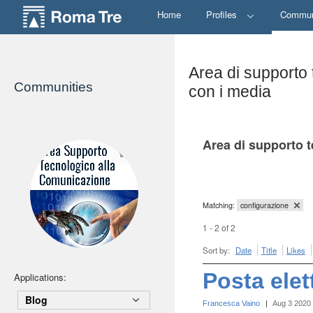
Home
Profiles
Commun
Area di supporto 
Communities
con i media
Area di supporto t
Matching:
configurazione
1 - 2 of 2
Sort by:
Date
Title
Likes
Posta elet
Applications:
Blog
Francesca Vaino
|
Aug 3 2020