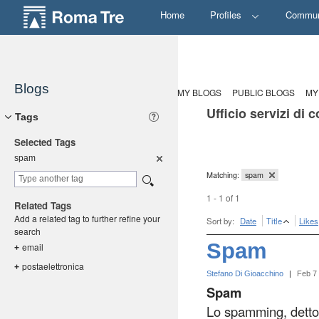
Home
Profiles
Commun
Blogs
MY BLOGS
PUBLIC BLOGS
MY
Ufficio servizi di
Tags
Selected Tags
spam
Matching:
spam
1 - 1 of 1
Related Tags
Add a related tag to further refine your
Sort by:
Date
Title
Likes
search
Spam
email
+
postaelett
ronica
+
Stefano Di Gioacchino
|
Feb 7
Spam
Lo spamming, detto 