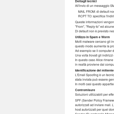
Dettagli tecnici
All'invio di un messaggio SM
MAIL FROM: di default non ci
RCPT TO: specifica l'indiri
Queste informazioni vengono t
"From", "Reply-to" ed alcune
Di default non è previsto ne
Utilizzo in Spam e Worm
Molti malware cercano gli indi
questo modo aumenta la proba
Ad esempio se il computer di 
Una volta trovati gli indiriz
In questo caso Alice rimane
in realtà proviene dal comput
Identificazione del mittente
L'Email Spoofing è un tecnica 
stata inviata può essere ge
In molti casi questo apparti
Contromisure
Soluzioni utilizzabili per ef
SPF (Sender Policy Framewor
autorizzati ad inviare mail. 
host autorizzati per quel dom
Sender ID: protocollo Micro