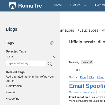
Home
Profiles
Commu
Blogs
MY BLOGS
PUBLIC BLOGS
M
Ufficio servizi di
Tags
Selected Tags
posta
Matching:
posta
1 - 1 of 1
Related Tags
Add a related tag to further refine your
Sort by:
Date
Title
Likes
search
Email Spoofi
elettronic
a
+
email
+
Stefano Di Gioacchino
|
Feb 
Email spoofing
è una tecnica di
spoofing
+
Viene comunemente usata per Emai