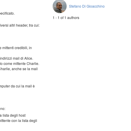
Stefano Di Gioacchino
ecificato.
1 - 1 of 1 authors
rsi altri header, tra cui:
mittenti credibili, in
dirizzi mail di Alice.
ndo come mittente Charlie.
harlie, anche se la mail
omputer da cui la mail è
ono:
lista degli host
ttente con la lista degli