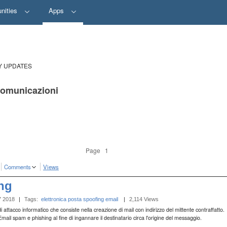
nities
Apps
Y UPDATES
 comunicazioni
Page 1
Comments
Views
ng
7 2018
|
Tags:
elettronica
posta
spoofing
email
‎
|
2,114 Views
 attacco informatico che consiste nella creazione di mail con indirizzo del mittente contraffatto.
l spam e phishing al fine di ingannare il destinatario circa l'origine del messaggio.