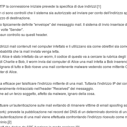
TP la connessione iniziale prevede la specifica di due indirizzi:[1]
 sono controlli che il sistema sia autorizzato ad inviare per conto dell'indirizzo sp
zzo di destinazione.
ipicamente definite "envelope" del messaggio mail. Il sistema di invio inserisce dive
 volte "Sender".
ssun controllo su questi header.
rizzi mail contenuti nel computer infettato e li utilizzano sia come obiettivi sia come 
bilità che la mail inviata venga letta.
Alice è stato infettato da un worm, il codice di questo va a cercare la rubrica degli in
zi di Charlie e Bob, il worm invia dal computer di Alice una mail infetta a Bob insere
 ignara di tutto e Bob riceve una mail contenente malware vedendo come mittente C
er di Alice.
efficace per falsificare l'indirizzo mittente di una mail. Tuttavia l'indirizzo IP del c
neralmente rintracciato nell'header "Received" del messaggio.
ene ad un terzo soggetto, affetto da malware, ignaro della cosa.
fettuare un'autenticazione sulle mail evitando di rimanere vittime di email spoofing s
k): prevede la pubblicazione nei record del DNS di un determinato dominio di una 
L'autenticazione di una mail viene effettuata confrontando l'indirizzo ricevuto come mi
inio.[2]
soft che deriva da SPF, funziona in modo analogo.[2]