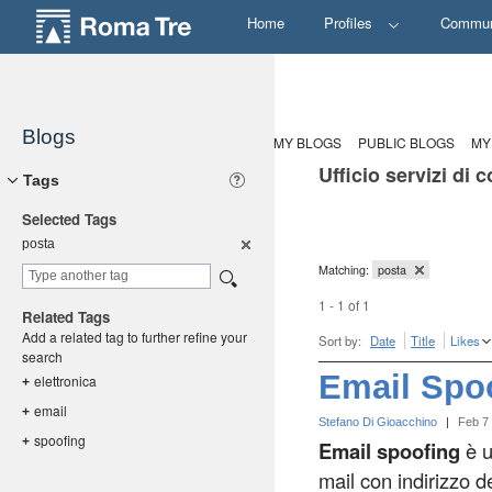
Home
Profiles
Commun
Blogs
MY BLOGS
PUBLIC BLOGS
MY
Ufficio servizi di
Tags
Selected Tags
posta
Matching:
posta
1 - 1 of 1
Related Tags
Add a related tag to further refine your
Sort by:
Date
Title
Likes
search
Email Spo
elettronic
a
+
email
+
Stefano Di Gioacchino
|
Feb 7
spoofing
+
Email spoofing
è u
mail con indirizzo de