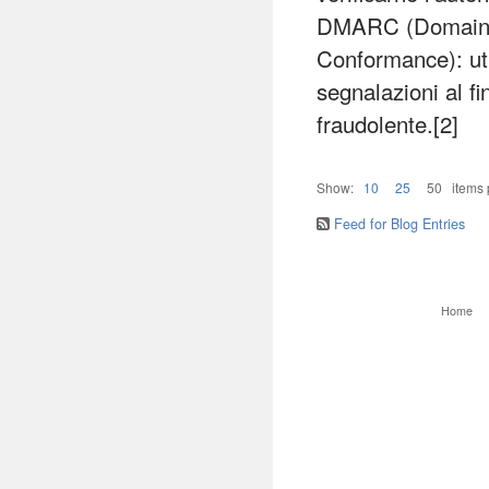
DMARC (Domain-b
Conformance): uti
segnalazioni al f
fraudolente.[2]
Show:
10
25
50
items
Feed for Blog Entries
Home