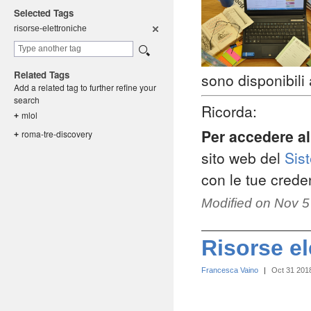
Selected Tags
risorse-el
ettroniche
Related Tags
sono disponibili
Add a related tag to further refine your
search
Ricorda:
mlol
+
Per accedere al 
roma-tre-d
iscovery
+
sito web del
Sis
con le tue cred
Modified on
Nov 5
Risorse el
Francesca Vaino
|
Oct 31 201