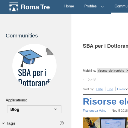
Home
Profiles
Commun
Communities
SBA per i Dottora
Matching:
risorse-elettroniche
1 - 2 of 2
Sort by:
Date
Title
Likes
Risorse el
Applications:
Blog
Francesca Vaino
|
Nov 5 2018
Tags