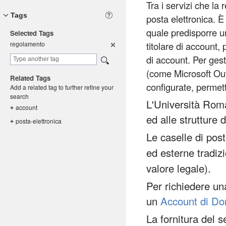
Tra i servizi che la
Tags
posta elettronica. È
quale predisporre un
Selected Tags
titolare di account, 
regolament
o
di account. Per gest
(come Microsoft Ou
Related Tags
configurate, permet
Add a related tag to further refine your
search
L'Università Roma 
account
+
ed alle strutture 
posta-elet
tronica
+
Le caselle di po
ed esterne tradiz
valore legale).
Per richiedere un
un
Account di Do
La fornitura del s