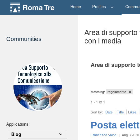
Home
Profiles
Commun
Area di supporto 
Communities
con i media
Area di supporto t
Matching:
regolamento
1 - 1 of 1
Sort by:
Date
Title
Likes
Posta elet
Applications:
Blog
Francesca Vaino
|
Aug 3 2020