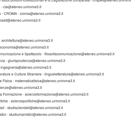
o - cla@ateneo.uniroma3.it
ma - CROMA - croma@ateneo.uniroma3.it
- cesif@ateneo.uniroma3.it
 - architettura@ateneo.uniroma3.it
- economia@ateneo.uniroma3.it
Comunicazione e Spettacolo - filosofiacomunicazione@ateneo.uniroma3.it
enza - giurisprudenza@ateneo.uniroma3.it
- ingegneria@ateneo.uniroma3.it
erature e Culture Straniere - lingueletterature@ateneo.uniroma3.it
e Fisica - matematicafisica@ateneo.uniroma3.it
scienze@ateneo.uniroma3.it
lla Formazione - scienzeformazione@ateneo.uniroma3.it
itiche - scienzepolitiche@ateneo.uniroma3.it
dali - studiaziendali@ateneo.uniroma3.it
stici - studiumanistici@ateneo.uniroma3.it