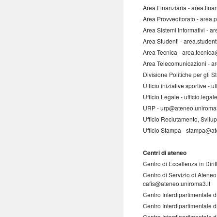
Area Finanziaria - area.fin
Area Provveditorato - area.
Area Sistemi Informativi - a
Area Studenti - area.studen
Area Tecnica - area.tecnic
Area Telecomunicazioni - a
Divisione Politiche per gli 
Ufficio iniziative sportive -
Ufficio Legale - ufficio.leg
URP - urp@ateneo.uniroma3
Ufficio Reclutamento, Svilu
Ufficio Stampa - stampa@at
Centri di ateneo
Centro di Eccellenza in Dir
Centro di Servizio di Ateneo
cafis@ateneo.uniroma3.it
Centro Interdipartimentale d
Centro Interdipartimentale d
Centro Interdipartimentale d