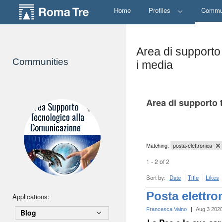
Home
Profiles
Commu
Area di supporto
Communities
i media
Area di supporto 
Matching:
posta-elettronica
1 - 2 of 2
Sort by:
Date
Title
Likes
Posta elettro
Applications:
Francesca Vaino
|
Aug 3 202
Blog