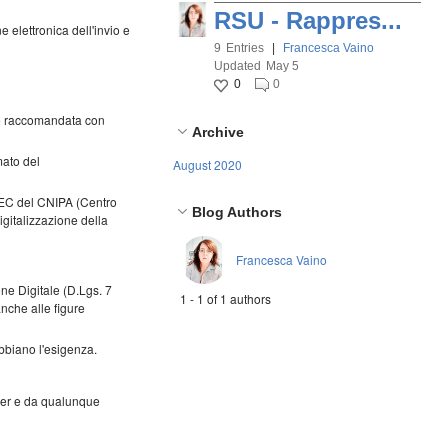
RSU - Rappres...
e elettronica dell'invio e
9
Entries
|
Francesca Vaino
Updated
May 5
0
0
le raccomandata con
Archive
ato del
August 2020
 PEC del CNIPA (Centro
Blog Authors
igitalizzazione della
Francesca Vaino
ione Digitale (D.Lgs. 7
1 - 1 of 1 authors
anche alle figure
 abbiano l'esigenza.
ser e da qualunque