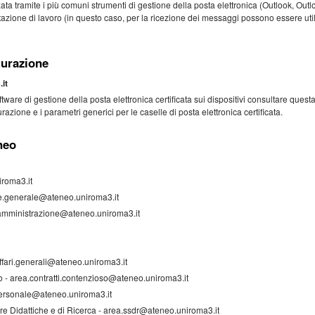
ata tramite i più comuni strumenti di gestione della posta elettronica (Outlook, Outlo
stazione di lavoro (in questo caso, per la ricezione dei messaggi possono essere util
gurazione
it
tware di gestione della posta elettronica certificata sui dispositivi consultare quest
razione e i parametri generici per le caselle di posta elettronica certificata.
neo
iroma3.it
ore.generale@ateneo.uniroma3.it
 amministrazione@ateneo.uniroma3.it
affari.generali@ateneo.uniroma3.it
o - area.contratti.contenzioso@ateneo.uniroma3.it
personale@ateneo.uniroma3.it
ure Didattiche e di Ricerca - area.ssdr@ateneo.uniroma3.it