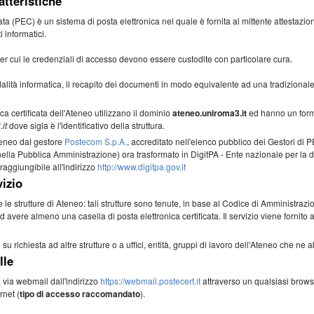
atteristiche
ata (PEC) è un sistema di posta elettronica nel quale è fornita al mittente attestazion
 informatici.
er cui le credenziali di accesso devono essere custodite con particolare cura.
lità informatica, il recapito dei documenti in modo equivalente ad una tradiziona
nica certificata dell'Ateneo utilizzano il dominio
ateneo.uniroma3.it
ed hanno un form
it
dove sigla è l'identificativo della struttura.
'Ateneo dal gestore
Postecom S.p.A.
, accreditato nell'elenco pubblico dei Gestori di
nella Pubblica Amministrazione) ora trasformato in DigitPA - Ente nazionale per la d
aggiungibile all'indirizzo
http://www.digitpa.gov.it
vizio
tte le strutture di Ateneo: tali strutture sono tenute, in base al Codice di Amministraz
d avere almeno una casella di posta elettronica certificata. Il servizio viene fornito 
su richiesta ad altre strutture o a uffici, entità, gruppi di lavoro dell'Ateneo che ne
lle
 via webmail dall'indirizzo
https://webmail.postecert.it
attraverso un qualsiasi brow
rnet (
tipo di accesso raccomandato
).