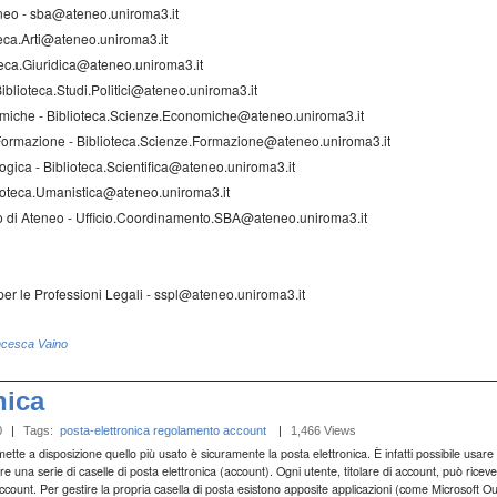
eneo - sba@ateneo.uniroma3.it
oteca.Arti@ateneo.uniroma3.it
oteca.Giuridica@ateneo.uniroma3.it
- Biblioteca.Studi.Politici@ateneo.uniroma3.it
omiche - Biblioteca.Scienze.Economiche@ateneo.uniroma3.it
a Formazione - Biblioteca.Scienze.Formazione@ateneo.uniroma3.it
logica - Biblioteca.Scientifica@ateneo.uniroma3.it
lioteca.Umanistica@ateneo.uniroma3.it
o di Ateneo - Ufficio.Coordinamento.SBA@ateneo.uniroma3.it
per le Professioni Legali - sspl@ateneo.uniroma3.it
ncesca Vaino
nica
0
|
Tags:
posta-elettronica
regolamento
account
‎
|
1,466 Views
t mette a disposizione quello più usato è sicuramente la posta elettronica. È infatti possibile usa
re una serie di caselle di posta elettronica (account). Ogni utente, titolare di account, può rice
 di account. Per gestire la propria casella di posta esistono apposite applicazioni (come Microsoft 