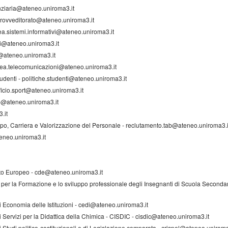
anziaria@ateneo.uniroma3.it
provveditorato@ateneo.uniroma3.it
rea.sistemi.informativi@ateneo.uniroma3.it
ti@ateneo.uniroma3.it
a@ateneo.uniroma3.it
rea.telecomunicazioni@ateneo.uniroma3.it
Studenti - politiche.studenti@ateneo.uniroma3.it
 ufficio.sport@ateneo.uniroma3.it
ale@ateneo.uniroma3.it
.it
ppo, Carriera e Valorizzazione del Personale - reclutamento.tab@ateneo.uniroma3.i
eneo.uniroma3.it
itto Europeo - cde@ateneo.uniroma3.it
 per la Formazione e lo sviluppo professionale degli Insegnanti di Scuola Secondar
i Economia delle Istituzioni - cedi@ateneo.uniroma3.it
i Servizi per la Didattica della Chimica - CISDIC - cisdic@ateneo.uniroma3.it
i Studi politico-costituzionali e di Legislazione comparata - crispel@ateneo.uniroma