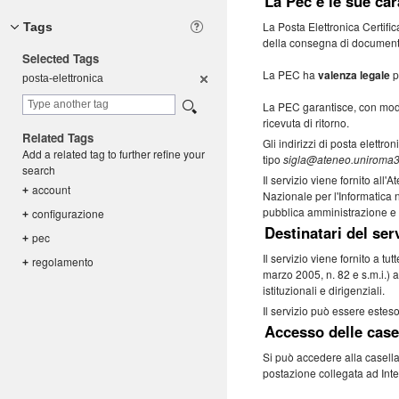
La Pec e le sue car
La Posta Elettronica Certific
Tags
della consegna di documenti
Selected Tags
La PEC ha
valenza legale
p
posta-elet
tronica
La PEC garantisce, con moda
ricevuta di ritorno.
Related Tags
Gli indirizzi di posta elettro
Add a related tag to further refine your
tipo
sigla@ateneo.uniroma3.
search
Il servizio viene fornito all
account
+
Nazionale per l'Informatica 
pubblica amministrazione e r
configuraz
ione
+
Destinatari del ser
pec
+
Il servizio viene fornito a tu
regolament
o
+
marzo 2005, n. 82 e s.m.i.) a
istituzionali e dirigenziali.
Il servizio può essere esteso 
Accesso delle case
Si può accedere alla casella
postazione collegata ad Inte