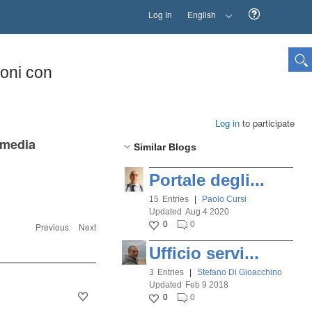
Log In
English
ioni con
Log in
to participate
 media
Similar Blogs
Portale degli...
15
Entries
|
Paolo Cursi
Updated
Aug 4 2020
0
0
Previous
Next
Ufficio servi...
3
Entries
|
Stefano Di Gioacchino
Updated
Feb 9 2018
0
0