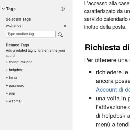
L'accesso alla casel
Tags
caratterizzato da u
servizio calendario 
Selected Tags
inoltro della posta.
exchange
Richiesta di
Related Tags
Add a related tag to further refine your
search
Per ottenere una 
configuraz
ione
+
helpdesk
richiedere le
+
imap
+
ancora posse
password
+
Account di d
pop
+
una volta in 
webmail
+
l'attivazione
di helpdesk a
menù a tendin