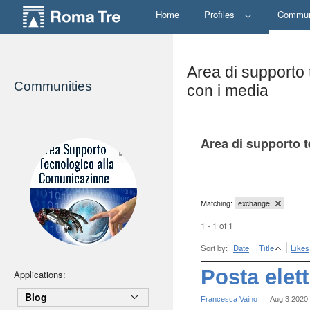
Home
Profiles
Commun
Area di supporto 
Communities
con i media
Area di supporto t
Matching:
exchange
1 - 1 of 1
Sort by:
Date
Title
Likes
Posta elet
Applications:
Blog
Francesca Vaino
|
Aug 3 2020