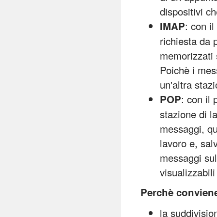
dispositivi c
: con i
IMAP
richiesta da 
memorizzati s
Poichè i mes
un'altra stazi
: con il
POP
stazione di la
messaggi, que
lavoro e, sal
messaggi sul 
visualizzabil
Perchè conviene
la suddivision