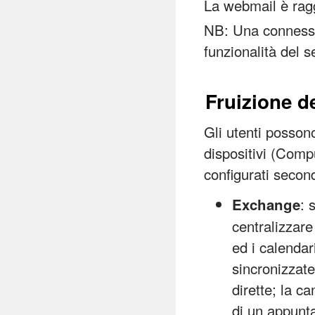
La webmail è ragg
NB: Una connessio
funzionalità del s
Fruizione de
Gli utenti possono
dispositivi (Comp
configurati secon
: 
Exchange
centralizzare
ed i calendar
sincronizzate
dirette; la c
di un appunt